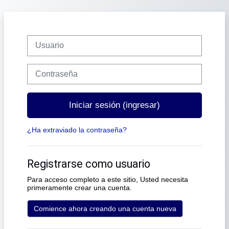
Saltar al contenido principal
Saltar a crear una nueva cuenta
Usuario
Contraseña
Iniciar sesión (ingresar)
¿Ha extraviado la contraseña?
Registrarse como usuario
Para acceso completo a este sitio, Usted necesita
primeramente crear una cuenta.
Comience ahora creando una cuenta nueva