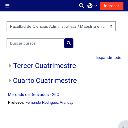
Saltar al contenido principal
Activar o desactiva
Ingresar
Pánel lateral
Categorías
Buscar cursos
Buscar cursos
Expandir todo
Tercer Cuatrimestre
Cuarto Cuatrimestre
Mercado de Derivados - 26C
Profesor:
Fernando Rodríguez Aranday
Abr