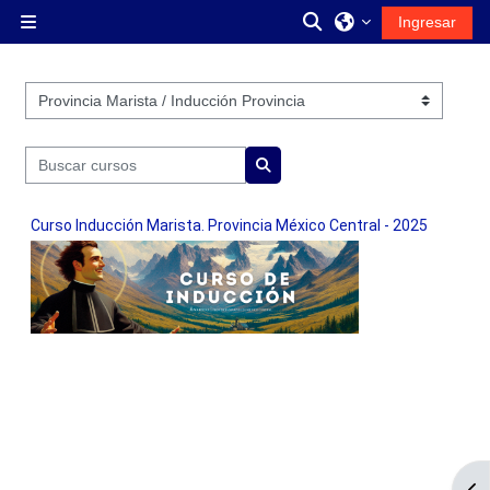
Saltar al contenido principal
Activar o desactiva
Ingresar
Pánel lateral
Categorías
Buscar cursos
Buscar cursos
Curso Inducción Marista. Provincia México Central - 2025
Abr