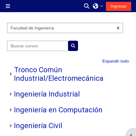
Saltar al contenido principal
Activar o desactiva
Ingresar
Pánel lateral
Categorías
Buscar cursos
Buscar cursos
Expandir todo
Tronco Común
Industrial/Electromecánica
Ingeniería Industrial
Ingeniería en Computación
Ingeniería Civil
Abr