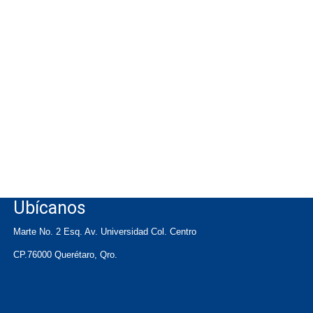
Ubícanos
Marte No. 2 Esq. Av. Universidad Col. Centro
CP.76000 Querétaro, Qro.