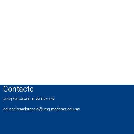
Contacto
(442) 543-96-00 al 29 Ext.139
educacionadistancia@umq.maristas.edu.mx